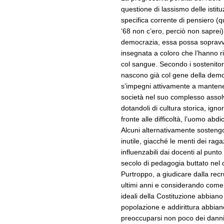
questione di lassismo delle isti
specifica corrente di pensiero (qu
’68 non c’ero, perciò non saprei)
democrazia, essa possa sopravv
insegnata a coloro che l’hanno r
col sangue. Secondo i sostenitori 
nascono già col gene della demo
s’impegni attivamente a mantener
società nel suo complesso asso
dotandoli di cultura storica, ign
fronte alle difficoltà, l’uomo abd
Alcuni alternativamente sostengo
inutile, giacché le menti dei rag
influenzabili dai docenti al punto
secolo di pedagogia buttato nel 
Purtroppo, a giudicare dalla rec
ultimi anni e considerando come 
ideali della Costituzione abbiano 
popolazione e addirittura abbiano 
preoccuparsi non poco dei danni