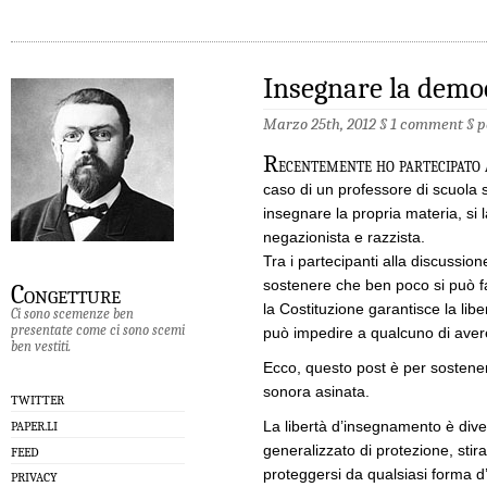
Insegnare la demo
Marzo 25th, 2012 §
1 comment
§
p
R
ecentemente ho partecipato a
caso di un professore di scuola s
insegnare la propria materia, si
negazionista e razzista.
Tra i partecipanti alla discussion
sostenere che ben poco si può fa
Congetture
la Costituzione garantisce la li
Ci sono scemenze ben
presentate come ci sono scemi
può impedire a qualcuno di avere
ben vestiti.
Ecco, questo post è per sostene
sonora asinata.
TWITTER
La libertà d’insegnamento è dive
PAPER.LI
generalizzato di protezione, stir
FEED
proteggersi da qualsiasi forma d
PRIVACY