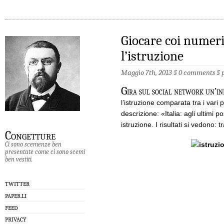
Giocare coi numeri
l’istruzione
Maggio 7th, 2013 §
0 comments
§
G
ira sul social network un’in
l’istruzione comparata tra i var
descrizione: «Italia: agli ultimi p
istruzione. I risultati si vedono: t
Congetture
Ci sono scemenze ben
presentate come ci sono scemi
ben vestiti.
TWITTER
PAPER.LI
FEED
PRIVACY