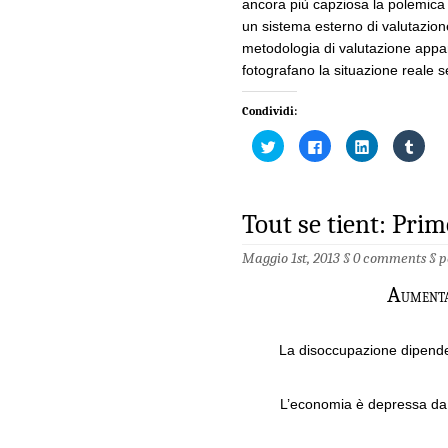
ancora più capziosa la polemica c
un sistema esterno di valutazione 
metodologia di valutazione appa
fotografano la situazione reale 
Condividi:
Fai
Fai
Fai
Fai
clic
clic
clic
clic
qui
per
qui
qui
per
condividere
per
per
condividere
su
condividere
condi
su
Facebook
su
su
Twitter
(Si
LinkedIn
Tumb
Tout se tient: Pri
(Si
apre
(Si
(Si
apre
in
apre
apre
in
una
in
in
Maggio 1st, 2013 §
0 comments
§
p
una
nuova
una
una
nuova
finestra)
nuova
nuov
finestra)
finestra)
fines
A
umenta
La disoccupazione dipende
L’economia è depressa da 