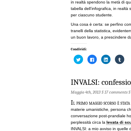
in realtà spendono la metà di qua
tabella dell’infografica, in realt
per ciascuno studente.
Una cosa è certa: se perfino com
tranelli della statistica, evidente
un buon lavoro, a prescindere da 
Condividi:
Fai
Fai
Fai
Fai
clic
clic
clic
clic
qui
per
qui
qui
per
condividere
per
per
condividere
su
condividere
condi
su
Facebook
su
su
Twitter
(Si
LinkedIn
Tumb
INVALSI: confessio
(Si
apre
(Si
(Si
apre
in
apre
apre
in
una
in
in
Maggio 4th, 2013 §
17 comments
una
nuova
una
una
nuova
finestra)
nuova
nuov
finestra)
finestra)
fines
I
l primo maggio scorso è stat
materie umanistiche, persona ch
conversazione post-prandiale ho
perplessità circa la
levata di sc
INVALSI: a mio avviso in quelle d