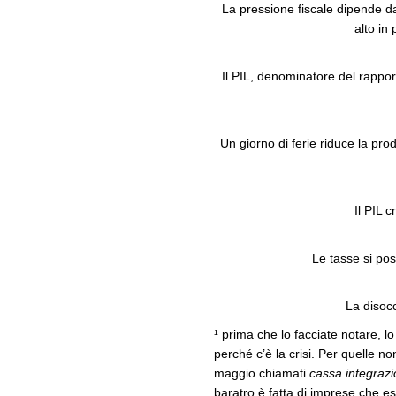
La pressione fiscale dipende da
alto in
Il PIL, denominatore del rappor
Un giorno di ferie riduce la pro
Il PIL 
Le tasse si po
La disoc
¹ prima che lo facciate notare, 
perché c’è la crisi. Per quelle no
maggio chiamati
cassa integraz
baratro è fatta di imprese che e