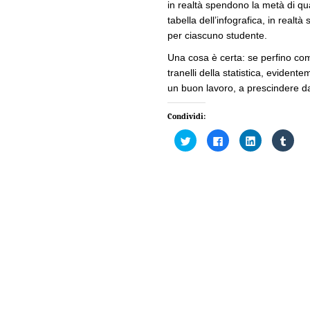
in realtà spendono la metà di qua
tabella dell’infografica, in realt
per ciascuno studente.
Una cosa è certa: se perfino com
tranelli della statistica, evidente
un buon lavoro, a prescindere da 
Condividi:
Fai
Fai
Fai
Fai
clic
clic
clic
clic
qui
per
qui
qui
per
condividere
per
per
condividere
su
condividere
condi
su
Facebook
su
su
Twitter
(Si
LinkedIn
Tumb
(Si
apre
(Si
(Si
apre
in
apre
apre
in
una
in
in
una
nuova
una
una
nuova
finestra)
nuova
nuov
finestra)
finestra)
fines