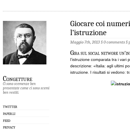
Giocare coi numeri
l’istruzione
Maggio 7th, 2013 §
0 comments
§
G
ira sul social network un’in
l’istruzione comparata tra i var
descrizione: «Italia: agli ultimi p
istruzione. I risultati si vedono: t
Congetture
Ci sono scemenze ben
presentate come ci sono scemi
ben vestiti.
TWITTER
PAPER.LI
FEED
PRIVACY