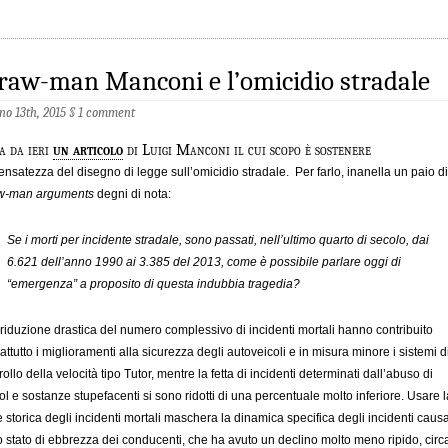
raw-man Manconi e l’omicidio stradale
no 13th, 2015
§
1 comment
a da ieri
un articolo
di Luigi Manconi il cui scopo è sostenere
sensatezza del disegno di legge sull’omicidio stradale. Per farlo, inanella un paio di
aw-man arguments
degni di nota:
Se i morti per incidente stradale, sono passati, nell’ultimo quarto di secolo, dai
6.621 dell’anno 1990 ai 3.385 del 2013, come è possibile parlare oggi di
“emergenza” a proposito di questa indubbia tragedia?
 riduzione drastica del numero complessivo di incidenti mortali hanno contribuito
attutto i miglioramenti alla sicurezza degli autoveicoli e in misura minore i sistemi d
rollo della velocità tipo Tutor, mentre la fetta di incidenti determinati dall’abuso di
ol e sostanze stupefacenti si sono ridotti di una percentuale molto inferiore. Usare l
e storica degli incidenti mortali maschera la dinamica specifica degli incidenti causa
o stato di ebbrezza dei conducenti, che ha avuto un declino molto meno ripido, circ