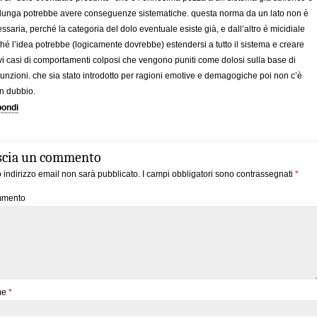
 lunga potrebbe avere conseguenze sistematiche. questa norma da un lato non è
ssaria, perché la categoria del dolo eventuale esiste già, e dall’altro é micidiale
hé l’idea potrebbe (logicamente dovrebbe) estendersi a tutto il sistema e creare
i casi di comportamenti colposi che vengono puniti come dolosi sulla base di
unzioni. che sia stato introdotto per ragioni emotive e demagogiche poi non c’è
n dubbio.
pondi
scia un commento
uo indirizzo email non sarà pubblicato.
I campi obbligatori sono contrassegnati
*
mento
me
*