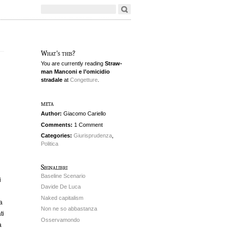
What's this?
You are currently reading
Straw-
man Manconi e l’omicidio
stradale
at
Congetture
.
meta
Author:
Giacomo Cariello
Comments:
1 Comment
Categories:
Giurisprudenza
,
Politica
Segnalibri
Baseline Scenario
i
Davide De Luca
Naked capitalism
a
Non ne so abbastanza
ti
Osservamondo
a