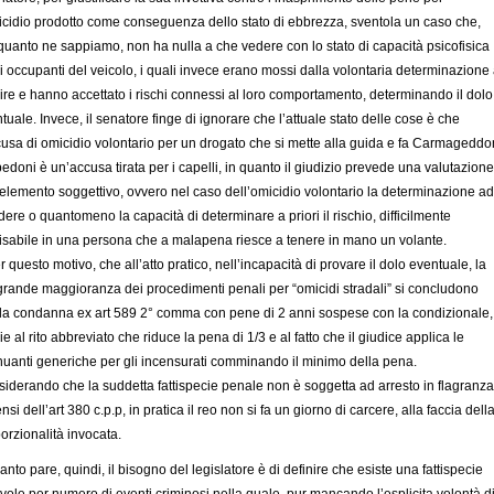
icidio prodotto come conseguenza dello stato di ebbrezza, sventola un caso che,
quanto ne sappiamo, non ha nulla a che vedere con lo stato di capacità psicofisica
i occupanti del veicolo, i quali invece erano mossi dalla volontaria determinazione
ire e hanno accettato i rischi connessi al loro comportamento, determinando il dolo
tuale. Invece, il senatore finge di ignorare che l’attuale stato delle cose è che
cusa di omicidio volontario per un drogato che si mette alla guida e fa Carmageddo
pedoni è un’accusa tirata per i capelli, in quanto il giudizio prevede una valutazione
’elemento soggettivo, ovvero nel caso dell’omicidio volontario la determinazione ad
dere o quantomeno la capacità di determinare a priori il rischio, difficilmente
isabile in una persona che a malapena riesce a tenere in mano un volante.
r questo motivo, che all’atto pratico, nell’incapacità di provare il dolo eventuale, la
grande maggioranza dei procedimenti penali per “omicidi stradali” si concludono
la condanna ex art 589 2° comma con pene di 2 anni sospese con la condizionale,
ie al rito abbreviato che riduce la pena di 1/3 e al fatto che il giudice applica le
nuanti generiche per gli incensurati comminando il minimo della pena.
iderando che la suddetta fattispecie penale non è soggetta ad arresto in flagranza
ensi dell’art 380 c.p.p, in pratica il reo non si fa un giorno di carcere, alla faccia dell
orzionalità invocata.
anto pare, quindi, il bisogno del legislatore è di definire che esiste una fattispecie