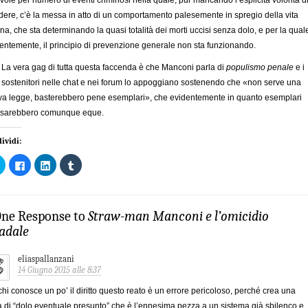
vole per numero di eventi criminosi nella quale, pur mancando l’esplicita volontà d
dere, c’è la messa in atto di un comportamento palesemente in spregio della vita
a, che sta determinando la quasi totalità dei morti uccisi senza dolo, e per la qual
entemente, il principio di prevenzione generale non sta funzionando.
: La vera gag di tutta questa faccenda è che Manconi parla di
populismo penale
e i
 sostenitori nelle chat e nei forum lo appoggiano sostenendo che «non serve una
a legge, basterebbero pene esemplari», che evidentemente in quanto esemplari
 sarebbero comunque eque.
ividi:
Fai
Fai
Fai
Fai
clic
clic
clic
clic
qui
per
qui
qui
per
condividere
per
per
condividere
su
condividere
condividere
su
Facebook
su
su
Twitter
(Si
LinkedIn
Tumblr
One Response to
Straw-man Manconi e l’omicidio
(Si
apre
(Si
(Si
apre
in
apre
apre
radale
in
una
in
in
una
nuova
una
una
nuova
finestra)
nuova
nuova
eliaspallanzani
finestra)
finestra)
finestra)
14 Giugno 2015 alle 8:37
chi conosce un po’ il diritto questo reato è un errore pericoloso, perché crea una
a di “dolo eventuale presunto” che è l’ennesima pezza a un sistema già sbilenco e