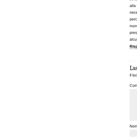
alla
nece
perc
nuov
pres
alcu
Ris
La
Il t
Com
No