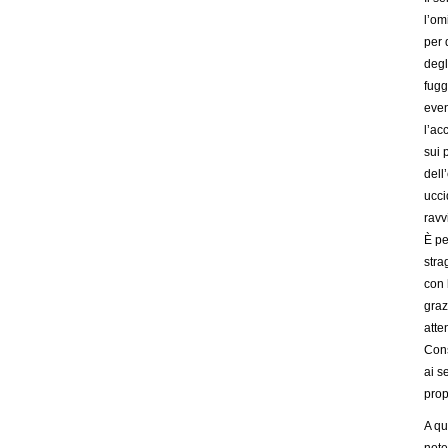
l’om
per 
degl
fugg
even
l’ac
sui 
dell
ucci
ravv
È pe
stra
con 
graz
atte
Cons
ai s
prop
A qu