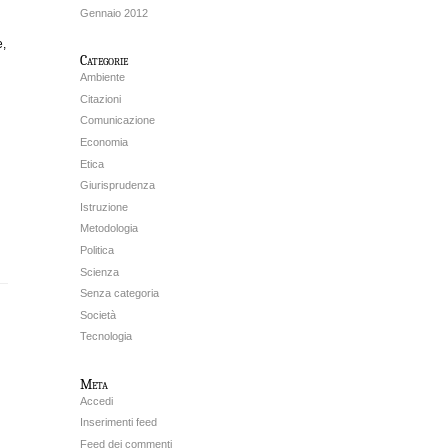
i
Gennaio 2012
e,
Categorie
Ambiente
Citazioni
Comunicazione
Economia
Etica
Giurisprudenza
Istruzione
Metodologia
Politica
Scienza
Senza categoria
Società
Tecnologia
Meta
Accedi
Inserimenti feed
Feed dei commenti