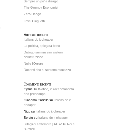
Sempre un po' a disagio
The Grumpy Economist
Zero Hedge
I miei Cinguettii
,
Articoli recenti
Italians do it cheaper
La politica, spiegata bene
Dialogo sui massimi sistemi
dell’istruzione
Noi e l’Orrore
Docenti che si sentono stocazzo
Commenti recenti
Cyrus
su
tNotice, la raccomandata
che preoccupa
Giacomo Cariello
su
Italians do it
cheaper
NiLu
su
Italians do it cheaper
Sergio
su
Italians do it cheaper
i ritagli di settembre | ATBV
su
Noi e
l’Orrore