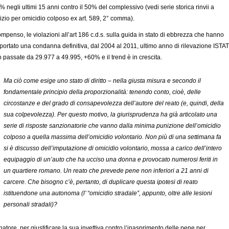
0% negli ultimi 15 anni contro il 50% del complessivo (vedi serie storica rinvii a
izio per omicidio colposo ex art. 589, 2° comma).
ompenso, le violazioni all’art 186 c.d.s. sulla guida in stato di ebbrezza che hanno
ortato una condanna definitiva, dal 2004 al 2011, ultimo anno di rilevazione ISTAT
 passate da 29.977 a 49.995, +60% e il trend è in crescita.
Ma ciò come esige uno stato di diritto – nella giusta misura e secondo il
fondamentale principio della proporzionalità: tenendo conto, cioè, delle
circostanze e del grado di consapevolezza dell’autore del reato (e, quindi, della
sua colpevolezza). Per questo motivo, la giurisprudenza ha già articolato una
serie di risposte sanzionatorie che vanno dalla minima punizione dell’omicidio
colposo a quella massima dell’omicidio volontario. Non più di una settimana fa
si è discusso dell’imputazione di omicidio volontario, mossa a carico dell’intero
equipaggio di un’auto che ha ucciso una donna e provocato numerosi feriti in
un quartiere romano. Un reato che prevede pene non inferiori a 21 anni di
carcere. Che bisogno c’è, pertanto, di duplicare questa ipotesi di reato
istituendone una autonoma (l’ “omicidio stradale”, appunto, oltre alle lesioni
personali stradali)?
enatore, per giustificare la sua invettiva contro l’inasprimento delle pene per