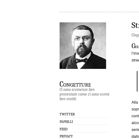
St
Giug
G
ir
l’in
str
Congetture
Ci sono scemenze ben
presentate come ci sono scemi
ben vestiti.
Alla
sopr
TWITTER
cont
PAPER.LI
alco
FEED
seri
PRIVACY
dall