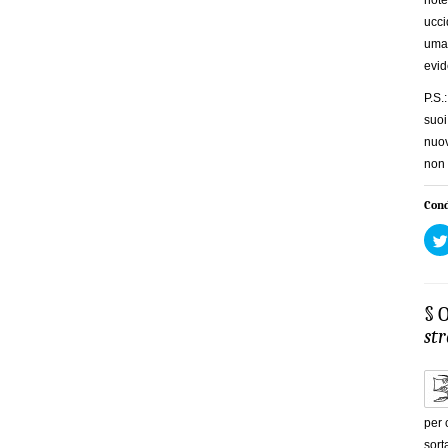
note
ucci
uman
evid
P.S.
suoi
nuov
non
Cond
§ 
st
per 
sort